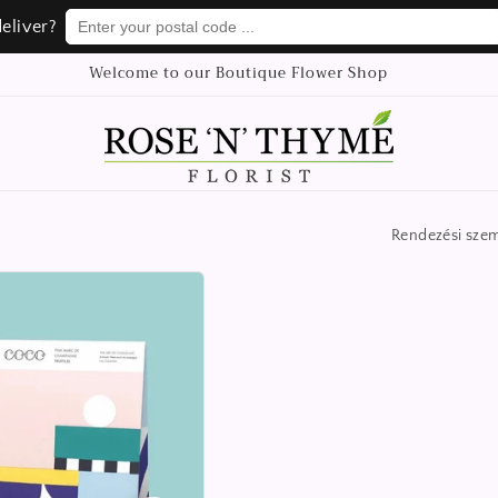
Enter your postal code ...
Enter your postal code ...
eliver?
eliver?
Welcome to our Boutique Flower Shop
Rendezési sze