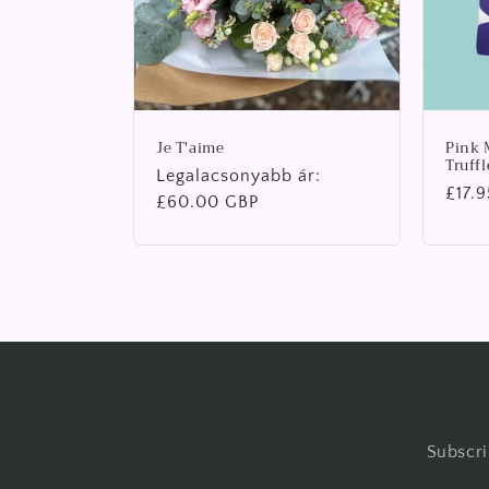
Je T'aime
Pink 
Truffl
Normál
Legalacsonyabb ár:
Norm
£17.
ár
£60.00 GBP
ár
Subscri