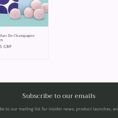
Marc De Champagne
es
ál
95 GBP
Subscribe to our emails
be to our mailing list for insider news, product launches, a