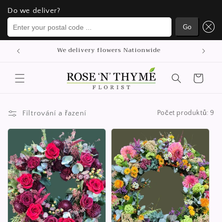
Do we deliver?
Do we deliver?
Enter your postal code ...
Enter your postal code ...
Go
Go
Přejít k
p
We delivery flowers Nationwide
obsahu
Košík
Filtrování a řazení
Počet produktů: 9