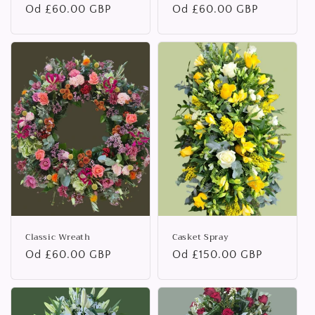
Běžná
Od £60.00 GBP
Běžná
Od £60.00 GBP
cena
cena
Classic Wreath
Casket Spray
Běžná
Od £60.00 GBP
Běžná
Od £150.00 GBP
cena
cena