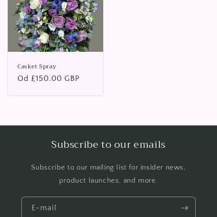
Casket Spray
Běžná
Od £150.00 GBP
cena
Subscribe to our emails
Subscribe to our mailing list for insider news,
product launches, and more.
E-mail